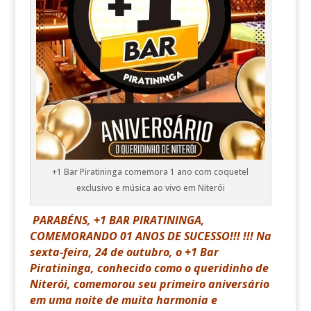
+1 Bar Piratininga comemora 1 ano com coquetel
exclusivo e música ao vivo em Niterói
PARABÉNS, +1 BAR PIRATININGA,
COMEMORANDO 01 ANOS DE SUCESSO!!! !!! Na
sexta-feira, 24 de outubro, o +1 Bar
Piratininga, conhecido como o queridinho de
Niterói, comemorou seu primeiro aniversário
em uma noite de muita harmonia e