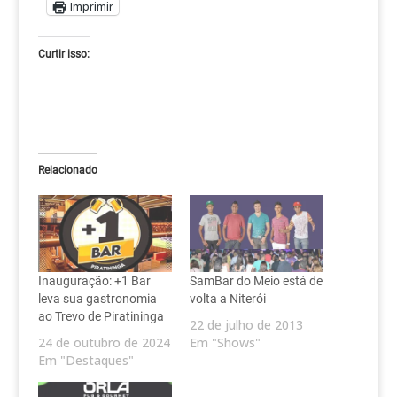
Imprimir
Curtir isso:
Relacionado
Inauguração: +1 Bar
SamBar do Meio está de
leva sua gastronomia
volta a Niterói
ao Trevo de Piratininga
22 de julho de 2013
24 de outubro de 2024
Em "Shows"
Em "Destaques"