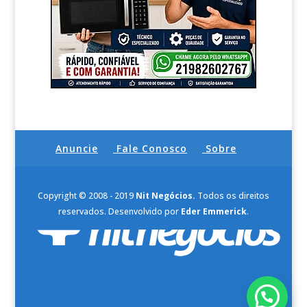
Anuncie
Fale Conosco
Sobre
Copyright © 2008 - 2019
Nit Negócios.
Todos os direitos
reservados. Desenvolvido por
Eder Emmerick
.