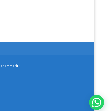
der Emmerick
.