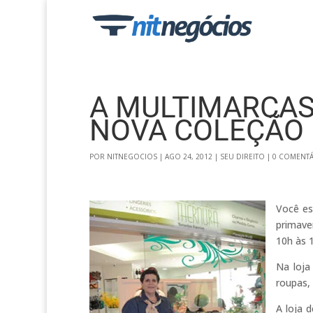
A MULTIMARCA
NOVA COLEÇÃO
POR
NITNEGOCIOS
|
AGO 24, 2012
|
SEU DIREITO
|
0 COMENTÁ
Você es
primave
10h às 1
Na loja
roupas, 
A loja d