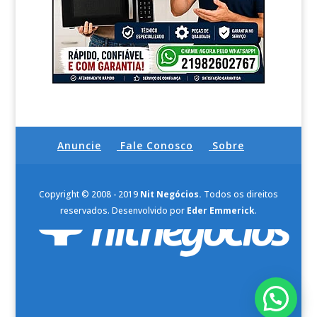
Anuncie
Fale Conosco
Sobre
Copyright © 2008 - 2019
Nit Negócios.
Todos os direitos
reservados. Desenvolvido por
Eder Emmerick
.