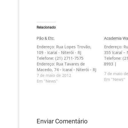
Relacionado
Pão & Etc.
Academia Wat
Endereço: Rua Lopes Trovão,
Endereço: R
109 - Icaraí - Niterói - RJ
355 Icaraí – 
Telefone: (21) 2711-7575
Telefone: (2
Endereço: Rua Tavares de
8993 |
Macedo, 74 - Icaraí - Niterói - RJ
7 de maio d
Telefone: (21) 2620-6646
7 de maio de 2012
Em "News"
Endereço: Rua João Pessoa, 137
Em "News"
- Jardim Icaraí - Niterói - RJ
Telefone: (21) 2714-4664
Endereço: Rua Dr. Paulo César,
337…
Enviar Comentário