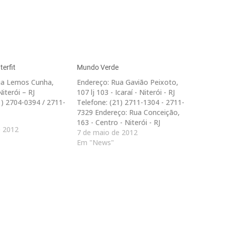
erfit
Mundo Verde
ua Lemos Cunha,
Endereço: Rua Gavião Peixoto,
Niterói – RJ
107 lj 103 - Icaraí - Niterói - RJ
1) 2704-0394 / 2711-
Telefone: (21) 2711-1304 - 2711-
7329 Endereço: Rua Conceição,
163 - Centro - Niterói - RJ
e 2012
Telefone: (21) 2618-0580 / 2618-
7 de maio de 2012
0575 Endereço: Rua Paulo Alves,
Em "News"
83 - Ingá - Niterói - RJ Telefone:
(21) 2621-5054 Endereço: Av.
Quintino…