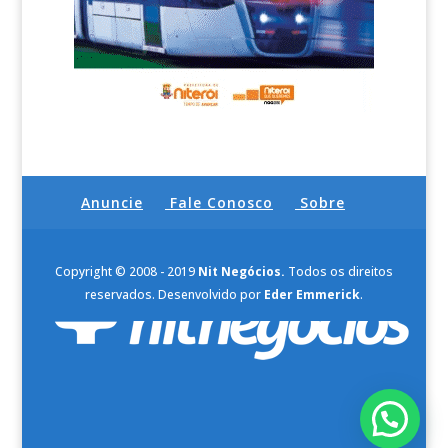
Anuncie
Fale Conosco
Sobre
Copyright © 2008 - 2019
Nit Negócios.
Todos os direitos
reservados. Desenvolvido por
Eder Emmerick
.