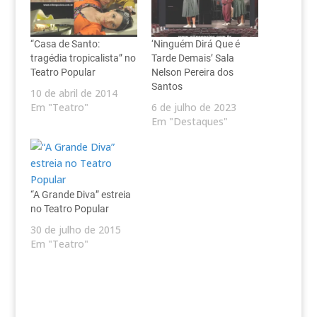
“Casa de Santo:
‘Ninguém Dirá Que é
tragédia tropicalista” no
Tarde Demais’ Sala
Teatro Popular
Nelson Pereira dos
Santos
10 de abril de 2014
Em "Teatro"
6 de julho de 2023
Em "Destaques"
“A Grande Diva” estreia
no Teatro Popular
30 de julho de 2015
Em "Teatro"