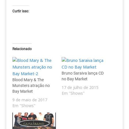
Curtir isso:
Relacionado
Bruno Saraiva lança CD
no Bay Market
Blood Mary & The
Munsters atração no
17 de julho de 2015
Bay Market
Em "Shows"
9 de maio de 2017
Em "Shows"