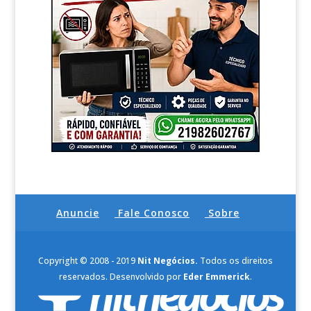
Anuncie
Fale Conosco
Sobre
Copyright © 2008 - 2019
Nit Negócios.
Todos os direitos
reservados. Desenvolvido por
Eder Emmerick
.