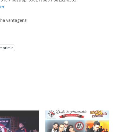
om
nha vantagens!
Imprimir