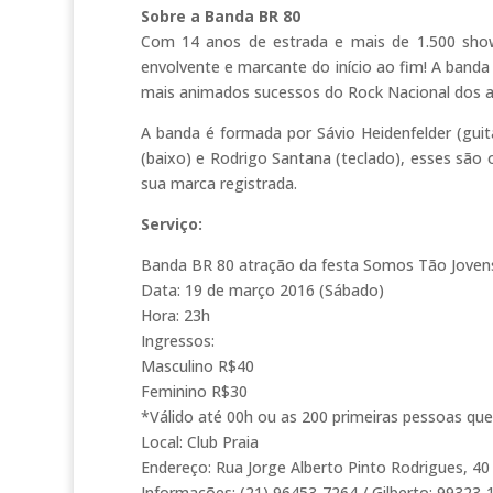
Sobre a Banda BR 80
Com 14 anos de estrada e mais de 1.500 sho
envolvente e marcante do início ao fim! A ban
mais animados sucessos do Rock Nacional dos an
A banda é formada por Sávio Heidenfelder (guita
(baixo) e Rodrigo Santana (teclado), esses sã
sua marca registrada.
Serviço:
Banda BR 80 atração da festa Somos Tão Joven
Data: 19 de março 2016 (Sábado)
Hora: 23h
Ingressos:
Masculino R$40
Feminino R$30
*Válido até 00h ou as 200 primeiras pessoas que
Local: Club Praia
Endereço: Rua Jorge Alberto Pinto Rodrigues, 40
Informações: (21) 96453-7264 / Gilberto: 99323-