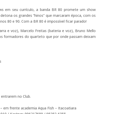
ws em seu currículo, a banda BR 80 promete um show
da detona os grandes “hinos” que marcaram época, com os
os 80 e 90. Com a BR 80 é impossível ficar parado!
rra e voz), Marcelo Freitas (bateria e voz), Bruno Mello
o os formadores do quarteto que por onde passam deixam
s
 entrarem no Club.
 – em frente academia Aqua Fish – Itacoatiara
1910 / Kastrup: 996217689 / 98282-6355