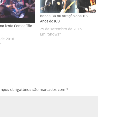
Banda BR 80 atração dos 109
Anos do ICB
na festa Somos Tão
25 de setembro de 2015
Em "Shows"
 de 2016
"
mpos obrigatórios são marcados com
*