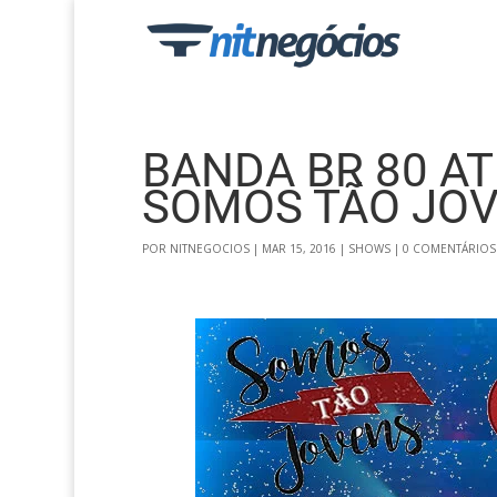
BANDA BR 80 A
SOMOS TÃO JO
POR
NITNEGOCIOS
|
MAR 15, 2016
|
SHOWS
|
0 COMENTÁRIOS