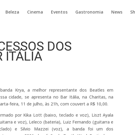
Beleza
Cinema
Eventos
Gastronomia
News
S
CESSOS DOS
 ITÁLIA
banda Krya, a melhor representante dos Beatles em
ssa cidade, se apresenta no Bar Itália, na Charitas, na
arta-feira, 11 de julho, às 21h, com couvert a R$ 10,00.
rmado por Kika Lott (baixo, teclado e voz), Liszt Ayala
uitarra e voz), Leleco (bateria), Luiz Fernando (guitarra e
clado) e Silvio Mazzei (voz), a banda foi um dos