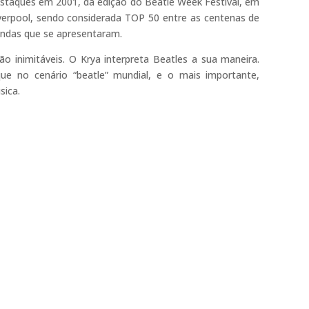
staques em 2001, da edição do Beatle Week Festival, em
verpool, sendo considerada TOP 50 entre as centenas de
ndas que se apresentaram.
ão inimitáveis. O Krya interpreta Beatles a sua maneira.
e no cenário “beatle” mundial, e o mais importante,
sica.