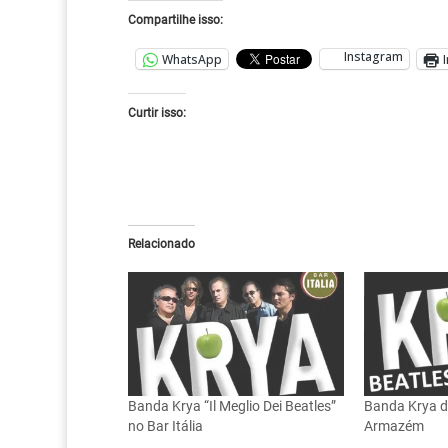
Compartilhe isso:
Instagram
WhatsApp
Curtir isso:
Relacionado
Banda Krya “Il Meglio Dei Beatles”
Banda Krya d
no Bar Itália
Armazém