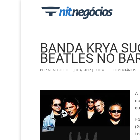
BANDA KRYA SU
BEATLES NO BAR
POR
NITNEGOCIOS
|
JUL 4, 2012
|
SHOWS
|
0 COMENTÁRIOS
A 
no
qu
Fo
(G
te