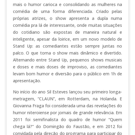
mais o humor carioca e consolidando as mulheres na
comédia de uma forma diferenciada. Criado pelas
próprias atrizes, o show apresenta a dupla numa
comédia pra lá de interessante, onde muitas situações
do cotidiano são expostas de maneira natural e
inteligente, apesar da loirice, em um novo modelo de
Stand Up: as comediantes estão sempre juntas no
palco. O que torna o show mais dinâmico e divertido.
Alternando entre Stand Up, pequenos shows musicais
e doses e mais doses de improviso, as comediantes
levam bom humor e diversão para o público em 1h de
apresentação.
No início do ano Sil Esteves lançou seu primeiro longa-
metragem, “CLAUN”, em Rotterdam, na Holanda. E
Giovanna Fraga foi considerada uma das revelações do
humor niteroiense por jornais de grande relevância. Em
2011 foi semifinalista do quadro de humor “Quem
chega lá?” do Domingão do Faustão, e em 2012 foi
convidada pela direção do programa para participar do