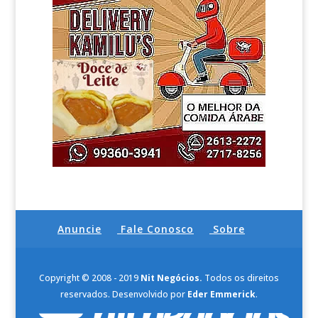
Anuncie
Fale Conosco
Sobre
Copyright © 2008 - 2019
Nit Negócios.
Todos os direitos
reservados. Desenvolvido por
Eder Emmerick
.