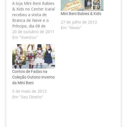
A loja Mini Beni Babies
& Kids no Center Icaraí
Mini Beni Babies & Kids
recebeu a visita de
Branca de Neve e o
27 de julho de 2012
Príncipe, dia 08 de
Em "News"
outubro de 2010, em
20 de outubro de 2011
comemoração ao mês
Em "Eventos"
das crianças. Mini Beni
Babies & Kids chegou
a Icarai para espalhar
alegria aos pequenos
de zero a 8 anos.…
Contos de Fadas na
Coleção Outono Inverno
da Mini Beni
5 de maio de 2012
Em "Seu Direito"