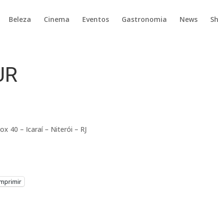
Beleza
Cinema
Eventos
Gastronomia
News
S
UR
 40 – Icaraí – Niterói – RJ
Imprimir