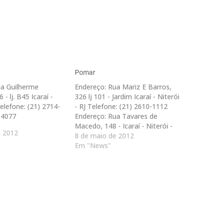
Pomar
ua Guilherme
Endereço: Rua Mariz E Barros,
 - lj. B45 Icaraí -
326 lj 101 - Jardim Icaraí - Niterói
Telefone: (21) 2714-
- RJ Telefone: (21) 2610-1112
-4077
Endereço: Rua Tavares de
Macedo, 148 - Icaraí - Niterói -
e 2012
RJ Telefone: (21) 2714-2055
8 de maio de 2012
Endereço: Rua Mem de Sá, 09 -
Em "News"
Icaraí - Niterói - RJ Telefone: (21)
2719-3544