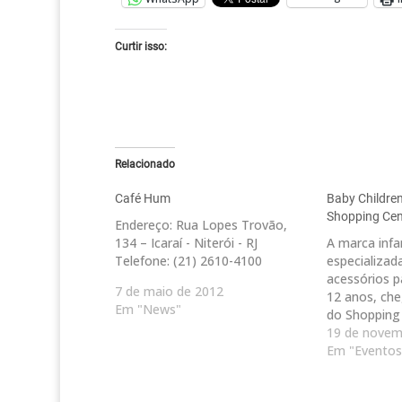
Curtir isso:
Relacionado
Café Hum
Baby Childre
Shopping Cent
Endereço: Rua Lopes Trovão,
134 – Icaraí - Niterói - RJ
A marca infan
Telefone: (21) 2610-4100
especializad
acessórios p
7 de maio de 2012
12 anos, ch
Em "News"
do Shopping 
repleta de lo
19 de novem
coloridos e 
Em "Eventos
crianças chei
inaugurou c