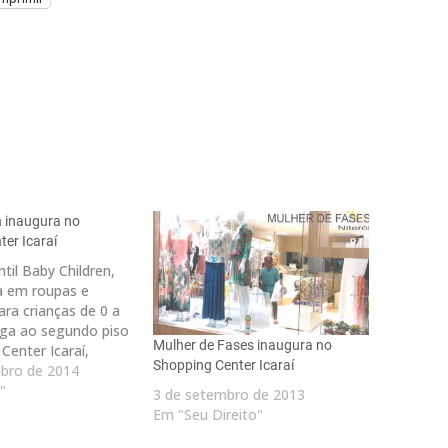
n inaugura no
er Icaraí
til Baby Children,
a em roupas e
ara crianças de 0 a
ega ao segundo piso
Mulher de Fases inaugura no
Center Icaraí,
Shopping Center Icaraí
oks alegres,
bro de 2014
que vão deixar as
"
3 de setembro de 2013
as de estilo. A loja
Em "Seu Direito"
om muitas