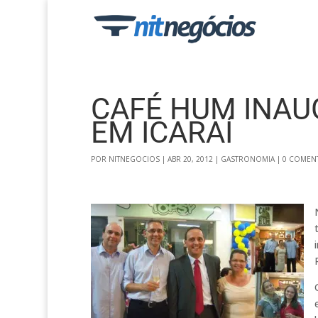
CAFÉ HUM INAU
EM ICARAÍ
POR
NITNEGOCIOS
|
ABR 20, 2012
|
GASTRONOMIA
|
0 COMEN