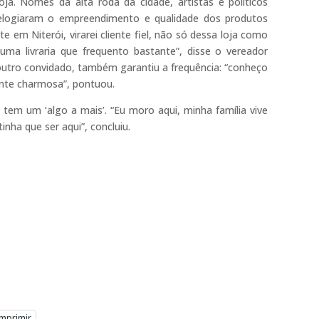
loja. Nomes da alta roda da cidade, artistas e políticos
elogiaram o empreendimento e qualidade dos produtos
e em Niterói, virarei cliente fiel, não só dessa loja como
a livraria que frequento bastante”, disse o vereador
outro convidado, também garantiu a frequência: “conheço
ente charmosa”, pontuou.
i tem um ‘algo a mais’. “Eu moro aqui, minha família vive
tinha que ser aqui”, concluiu.
Imprimir