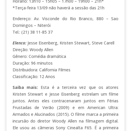
Horário: 13h10 – 15h05 – 17h00 – 19h00 – 21h*
*Terça-feira 13/09 não haverá a sessão das 21h
Endereço: Av. Visconde do Rio Branco, 880 – Sao
Domingos – Niterói
Tel.: (21) 38 11-85 37
Elenco:
Jesse Eisenberg, Kristen Stewart, Steve Carell
Direção: Woody Allen
Gênero: Comédia dramática
Duração: 96 minutos
Distribuidora: California Filmes
Classificação: 12 Anos
Saiba mais:
Esta é a terceira vez que os atores
Kristen Stewart e Jesse Eisenberg estrelam um filme
juntos. Antes eles contracenaram juntos em Férias
Frustadas de Verão (2009) e em American Ultra:
Armados e Alucinados (2015). O filme marca a primeira
incursão do diretor Woody Allen na filmagem digital.
Ele usou as câmeras Sony Cinealta F65. É a primeira