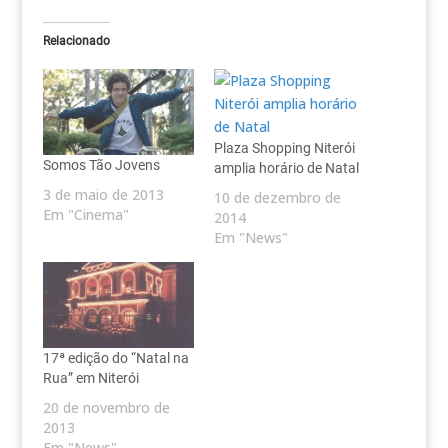
Relacionado
Plaza Shopping Niterói
Somos Tão Jovens
amplia horário de Natal
3 de maio de 2013
10 de dezembro de
Em "Cinema"
2014
Em "News"
17ª edição do “Natal na
Rua” em Niterói
20 de novembro de
2013
Em "News"