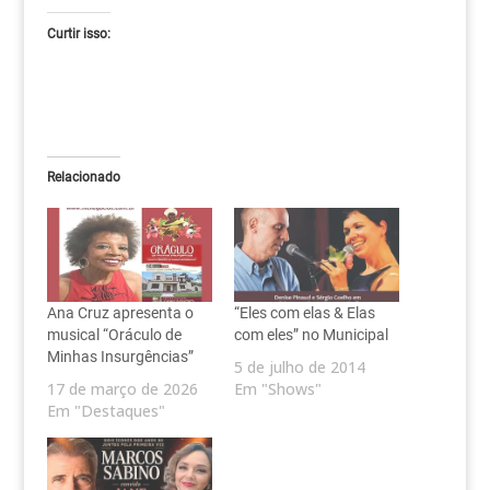
Curtir isso:
Relacionado
Ana Cruz apresenta o
“Eles com elas & Elas
musical “Oráculo de
com eles” no Municipal
Minhas Insurgências”
5 de julho de 2014
17 de março de 2026
Em "Shows"
Em "Destaques"