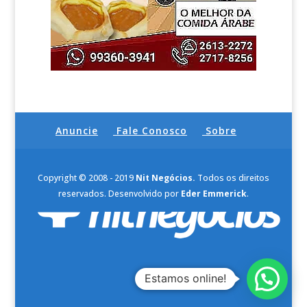
Anuncie
Fale Conosco
Sobre
Copyright © 2008 - 2019
Nit Negócios.
Todos os direitos
reservados. Desenvolvido por
Eder Emmerick
.
Estamos online!