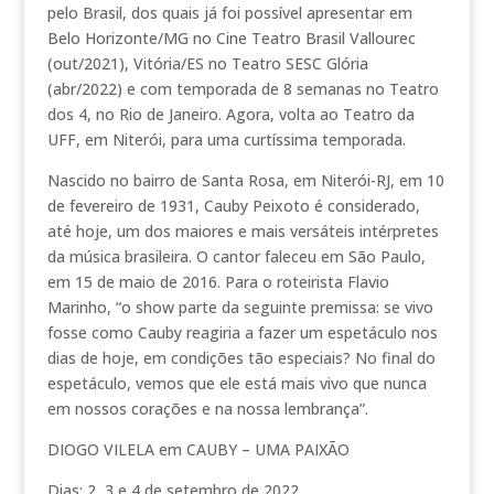
pelo Brasil, dos quais já foi possível apresentar em
Belo Horizonte/MG no Cine Teatro Brasil Vallourec
(out/2021), Vitória/ES no Teatro SESC Glória
(abr/2022) e com temporada de 8 semanas no Teatro
dos 4, no Rio de Janeiro. Agora, volta ao Teatro da
UFF, em Niterói, para uma curtíssima temporada.
Nascido no bairro de Santa Rosa, em Niterói-RJ, em 10
de fevereiro de 1931, Cauby Peixoto é considerado,
até hoje, um dos maiores e mais versáteis intérpretes
da música brasileira. O cantor faleceu em São Paulo,
em 15 de maio de 2016. Para o roteirista Flavio
Marinho, “o show parte da seguinte premissa: se vivo
fosse como Cauby reagiria a fazer um espetáculo nos
dias de hoje, em condições tão especiais? No final do
espetáculo, vemos que ele está mais vivo que nunca
em nossos corações e na nossa lembrança”.
DIOGO VILELA em CAUBY – UMA PAIXÃO
Dias: 2, 3 e 4 de setembro de 2022