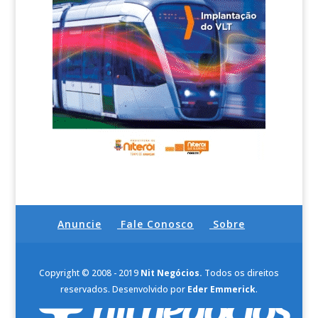
Anuncie
Fale Conosco
Sobre
Copyright © 2008 - 2019
Nit Negócios.
Todos os direitos
reservados. Desenvolvido por
Eder Emmerick
.