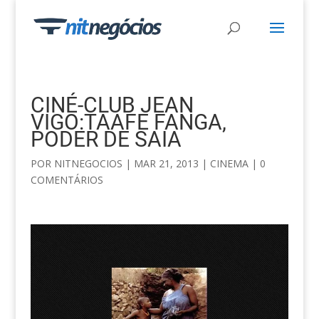
CINÉ-CLUB JEAN
VIGO:TAAFE FANGA,
PODER DE SAIA
POR
NITNEGOCIOS
|
MAR 21, 2013
|
CINEMA
|
0
COMENTÁRIOS