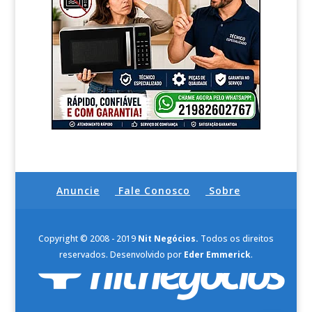
Anuncie
Fale Conosco
Sobre
Copyright © 2008 - 2019
Nit Negócios.
Todos os direitos
reservados. Desenvolvido por
Eder Emmerick
.