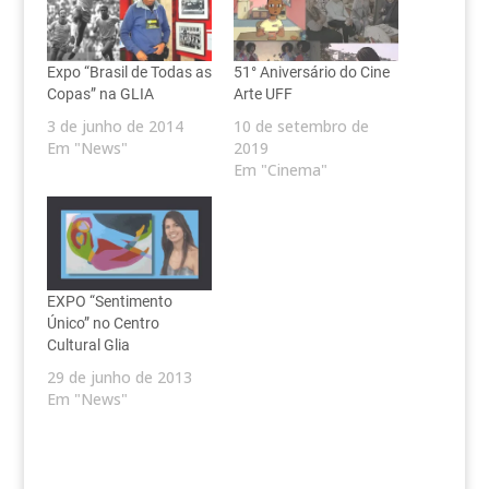
Expo “Brasil de Todas as
51° Aniversário do Cine
Copas” na GLIA
Arte UFF
3 de junho de 2014
10 de setembro de
Em "News"
2019
Em "Cinema"
EXPO “Sentimento
Único” no Centro
Cultural Glia
29 de junho de 2013
Em "News"