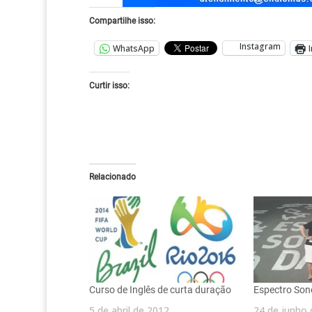
Compartilhe isso:
Instagram
WhatsApp
Curtir isso:
Relacionado
Curso de Inglês de curta duração
Espectro So
5 de abril de 2012
24 de junho