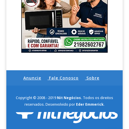
Anuncie
Fale Conosco
Sobre
Copyright © 2008 - 2019
Nit Negócios.
Todos os direitos
reservados. Desenvolvido por
Eder Emmerick
.