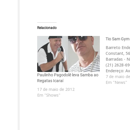
Relacionado
Tio Sam Gym
Barreto End
Constant, 5
Barradas - Ni
(21) 2628-6
Endereço: Av
Paulinho Pagodolê leva Samba ao
Fernandes 1
7 de maio d
Regatas Icaraí
Niterói - RJ 
Em "News"
9100 Icarai 
17 de maio de 2012
Icaraí, 63 - C
Em "Shows"
Niterói - RJ 
3132 Icarai 