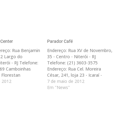
 Center
Parador Café
ereço: Rua Benjamin
Endereço: Rua XV de Novembro,
62 Largo do
35 - Centro - Niterói - RJ
terói - RJ Telefone:
Telefone: (21) 3603-3575
969 Camboinhas
Endereço: Rua Cel. Moreira
 Florestan
César, 241, loja 23 - Icaraí -
625 - Camboinhas -
e 2012
Niterói - RJ Telefone: (21) 2622-
7 de maio de 2012
Telefone: (21) 3184-
7268
Em "News"
Endereço: Praia de
obertura - Icaraí -
Telefone: (21) 2620-
Endereço:…