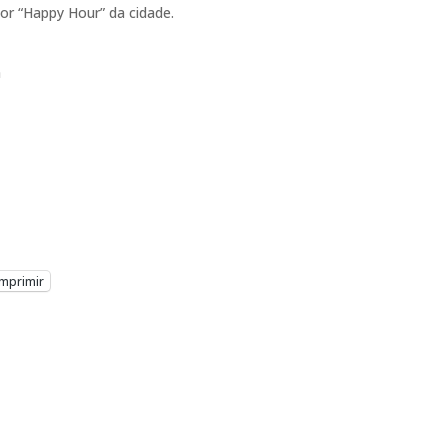
r “Happy Hour” da cidade.
a
Imprimir