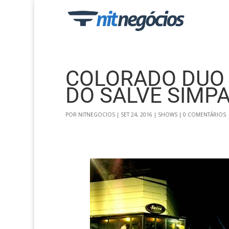
COLORADO DUO
DO SALVE SIMPA
POR
NITNEGOCIOS
|
SET 24, 2016
|
SHOWS
|
0 COMENTÁRIOS