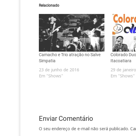
Relacionado
Camacho e Trio atração no Salve
Colorado Duo
Simpatia
Itacoatiara
23 de junho de 2016
29 de janeir
Em "Shows"
Em "Shows"
Enviar Comentário
O seu endereço de e-mail não será publicado.
Ca