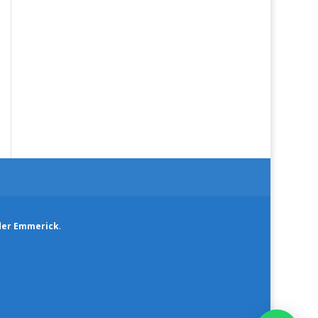
der Emmerick
.