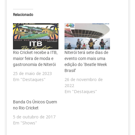
Relacionado
Rio Cricket recebe a ITB,
Niterói terá sete dias de
maior feira de moda e
evento com mais uma
gastronomia de Niterói
edição do ‘Beatle Week
Brasil’
25 de maio de 2023
Em "Destaques"
26 de novembro de
2022
Em "Destaques"
Banda Os Únicos Quem
no Rio Cricket
5 de outubro de 2017
Em "Shows"