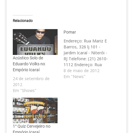
Relacionado
Pomar
Endereço: Rua Mariz E
Barros, 326 lj 101 -
Jardim Icaraí - Niterói -
Acústico Solo de
RJ Telefone: (21) 2610-
Eduardo Volks no
1112 Endereço: Rua
Empório Icaraí
Tavares de Macedo,
8 de maio de 2012
148 - Icaraí - Niterói -
Em "News"
24 de setembro de
RJ Telefone: (21) 2714-
2012
2055 Endereço: Rua
Em "Shows"
Mem de Sá, 09 - Icaraí
- Niterói - RJ Telefone:
(21) 2719-3544
1° Quiz Cervejeiro no
Empório Icaraí