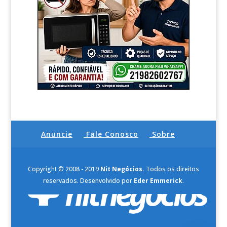
Anuncie
Fale Conosco
Sobre
Copyright © 2008 - 2019
Nit Negócios.
Todos os direitos
reservados. Desenvolvido por
Eder Emmerick
.