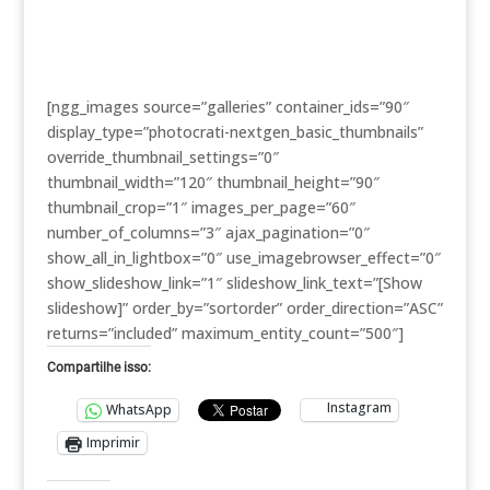
[ngg_images source=”galleries” container_ids=”90″
display_type=”photocrati-nextgen_basic_thumbnails”
override_thumbnail_settings=”0″
thumbnail_width=”120″ thumbnail_height=”90″
thumbnail_crop=”1″ images_per_page=”60″
number_of_columns=”3″ ajax_pagination=”0″
show_all_in_lightbox=”0″ use_imagebrowser_effect=”0″
show_slideshow_link=”1″ slideshow_link_text=”[Show
slideshow]” order_by=”sortorder” order_direction=”ASC”
returns=”included” maximum_entity_count=”500″]
Compartilhe isso:
Instagram
WhatsApp
Imprimir