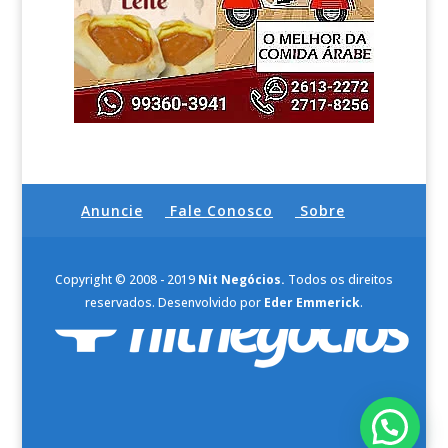
Anuncie
Fale Conosco
Sobre
Copyright © 2008 - 2019
Nit Negócios.
Todos os direitos
reservados. Desenvolvido por
Eder Emmerick
.