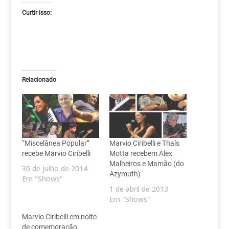
Curtir isso:
Relacionado
“Miscelânea Popular”
Marvio Ciribelli e Thaís
recebe Marvio Ciribelli
Motta recebem Alex
Malheiros e Mamão (do
30 de julho de 2014
Azymuth)
Em "Shows"
1 de abril de 2013
Em "Shows"
Marvio Ciribelli em noite
de comemoração