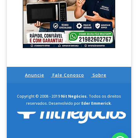
Anuncie
Fale Conosco
Sobre
Copyright © 2008 - 2019
Nit Negócios.
Todos os direitos
reservados. Desenvolvido por
Eder Emmerick
.