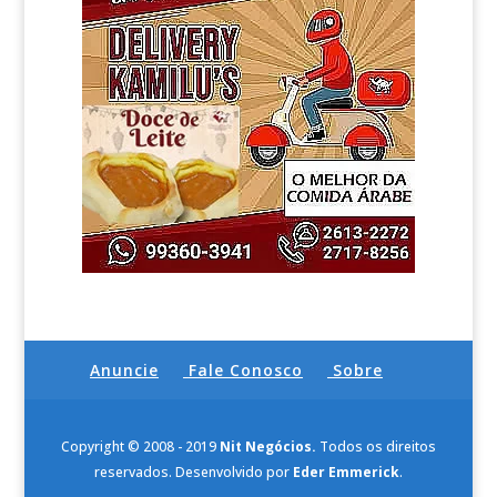
Anuncie
Fale Conosco
Sobre
Copyright © 2008 - 2019
Nit Negócios.
Todos os direitos
reservados. Desenvolvido por
Eder Emmerick
.