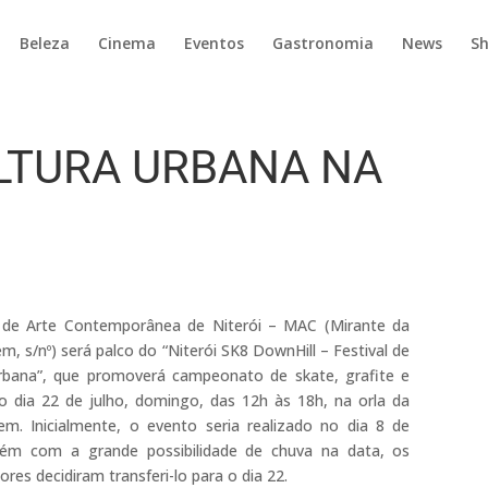
Beleza
Cinema
Eventos
Gastronomia
News
S
ULTURA URBANA NA
de Arte Contemporânea de Niterói – MAC (Mirante da
, s/nº) será palco do “Niterói SK8 DownHill – Festival de
rbana”, que promoverá campeonato de skate, grafite e
o dia 22 de julho, domingo, das 12h às 18h, na orla da
m. Inicialmente, o evento seria realizado no dia 8 de
orém com a grande possibilidade de chuva na data, os
res decidiram transferi-lo para o dia 22.