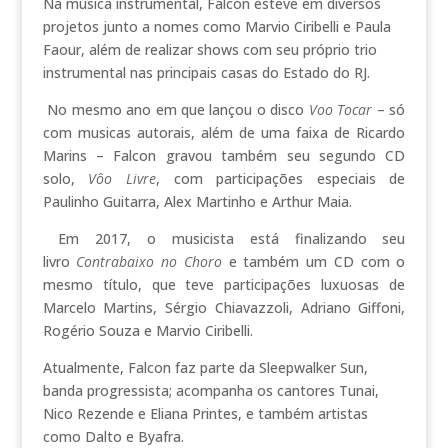
Na música instrumental, Falcon esteve em diversos
projetos junto a nomes como Marvio Ciribelli e Paula
Faour, além de realizar shows com seu próprio trio
instrumental nas principais casas do Estado do RJ.
No mesmo ano em que lançou o disco
Voo Tocar
– só
com musicas autorais, além de uma faixa de Ricardo
Marins – Falcon gravou também seu segundo CD
solo,
Vôo Livre
, com participações especiais de
Paulinho Guitarra, Alex Martinho e Arthur Maia.
Em 2017, o musicista está finalizando seu
livro
Contrabaixo no Choro
e também um CD com o
mesmo título, que teve participações luxuosas de
Marcelo Martins, Sérgio Chiavazzoli, Adriano Giffoni,
Rogério Souza e Marvio Ciribelli.
Atualmente, Falcon faz parte da Sleepwalker Sun,
banda progressista; acompanha os cantores Tunai,
Nico Rezende e Eliana Printes, e também artistas
como Dalto e Byafra.