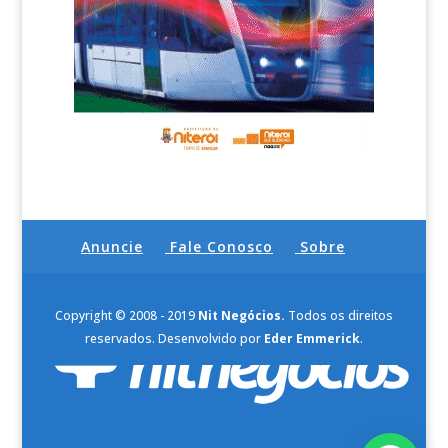
Anuncie
Fale Conosco
Sobre
Copyright © 2008 - 2019
Nit Negócios.
Todos os direitos
reservados. Desenvolvido por
Eder Emmerick
.