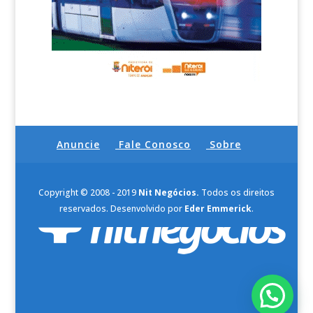
Anuncie
Fale Conosco
Sobre
Copyright © 2008 - 2019
Nit Negócios.
Todos os direitos
reservados. Desenvolvido por
Eder Emmerick
.