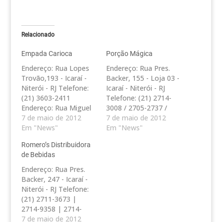
Relacionado
Empada Carioca
Porção Mágica
Endereço: Rua Lopes
Endereço: Rua Pres.
Trovão,193 - Icaraí -
Backer, 155 - Loja 03 -
Niterói - RJ Telefone:
Icaraí - Niterói - RJ
(21) 3603-2411
Telefone: (21) 2714-
Endereço: Rua Miguel
3008 / 2705-2737 /
Couto, 479 loja 101
7 de maio de 2012
2710-8043 Endereço:
7 de maio de 2012
Santa Rosa - Niterói -
Em "News"
Rua da Conceição, 48 -
Em "News"
RJ Telefone: (21) 2611-
Centro - Niterói - RJ
Romero’s Distribuidora
6519 Endereço: Rua
Telefone: (21) 2717-
de Bebidas
Presidente Backer, 65
9635 / 2719-0171
Loja 4 - Icaraí - Niterói
Endereço: Estrada
Endereço: Rua Pres.
- RJ Telefone: (21)
Caetano Monteiro,
Backer, 247 - Icaraí -
2610-4488
818 - loja 102 -
Niterói - RJ Telefone:
Pendotiba - Niterói -…
(21) 2711-3673 |
2714-9358 | 2714-
6007
7 de maio de 2012