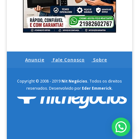
Anuncie
Fale Conosco
Sobre
Copyright © 2008 - 2019
Nit Negócios.
Todos os direitos
reservados. Desenvolvido por
Eder Emmerick
.