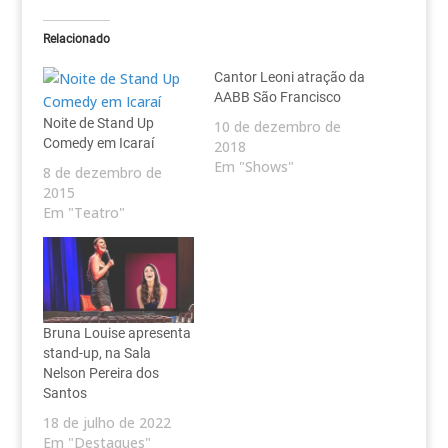
Relacionado
Cantor Leoni atração da
AABB São Francisco
Noite de Stand Up
10 de dezembro de
Comedy em Icaraí
2018
Em "Shows"
8 de dezembro de
2015
Em "Teatro"
Bruna Louise apresenta
stand-up, na Sala
Nelson Pereira dos
Santos
18 de julho de 2022
Em "Destaques"