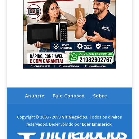
Anuncie
Fale Conosco
Sobre
Copyright © 2008 - 2019
Nit Negócios.
Todos os direitos
reservados. Desenvolvido por
Eder Emmerick
.