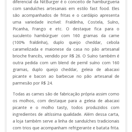
diferencial da NitBurger é o conceito de hamburgueria
com sanduíches artesanais em estilo fast food. Eles
são acompanhados de fritas e o cardápio apresenta
uma variedade incrível: Fraldinha, Costela, Suíno,
Picanha, Frango e etc. O destaque fica para o
suculento hambúrguer com 160 gramas da carne
(100% fraldinha), duplo queijo cheddar, cebola
caramelizada e maionese da casa no pão artesanal
brioche francês, vendido por R$ 26. O Suíno também é
outra pedida com um blend de pernil suíno com 160
gramas, duplo queijo cheddar, geleia de abacaxi
picante e bacon ao barbecue no pão artesanal de
parmesão por R$ 24.
Todas as carnes são de fabricação própria assim como
os molhos, com destaque para a geleia de abacaxi
picante e o molho tasty, todos produzidos com
ingredientes de altíssima qualidade. Além dessa carta,
a loja também serve a linha de sanduíches tradicionais
com trios que acompanham refrigerante e batata frita.