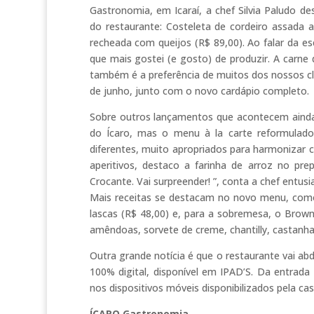
Gastronomia, em Icaraí, a chef Silvia Paludo 
do restaurante: Costeleta de cordeiro assada 
recheada com queijos (R$ 89,00). Ao falar da e
que mais gostei (e gosto) de produzir. A carne
também é a preferência de muitos dos nossos clie
de junho, junto com o novo cardápio completo.
Sobre outros lançamentos que acontecem ainda e
do Ícaro, mas o menu à la carte reformulado
diferentes, muito apropriados para harmonizar 
aperitivos, destaco a farinha de arroz no pr
Crocante. Vai surpreender! ”, conta a chef entus
Mais receitas se destacam no novo menu, com
lascas (R$ 48,00) e, para a sobremesa, o Brow
amêndoas, sorvete de creme, chantilly, castanha 
Outra grande notícia é que o restaurante vai abd
100% digital, disponível em IPAD’S. Da entrad
nos dispositivos móveis disponibilizados pela cas
ÍCARO Gastronomia