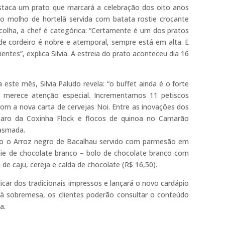
destaca um prato que marcará a celebração dos oito anos
ao molho de hortelã servida com batata rostie crocante
scolha, a chef é categórica: “Certamente é um dos pratos
 de cordeiro é nobre e atemporal, sempre está em alta. E
ntes”, explica Silvia. A estreia do prato aconteceu dia 16
ste mês, Silvia Paludo revela: “o buffet ainda é o forte
 merece atenção especial. Incrementamos 11 petiscos
com a nova carta de cervejas Noi. Entre as inovações dos
eparo da Coxinha Flock e flocos de quinoa no Camarão
iasmada.
o o Arroz negro de Bacalhau servido com parmesão em
nie de chocolate branco – bolo de chocolate branco com
de caju, cereja e calda de chocolate (R$ 16,50).
icar dos tradicionais impressos e lançará o novo cardápio
a à sobremesa, os clientes poderão consultar o conteúdo
a.