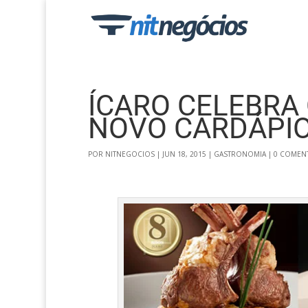
ÍCARO CELEBRA
NOVO CARDÁPI
POR
NITNEGOCIOS
|
JUN 18, 2015
|
GASTRONOMIA
|
0 COMEN