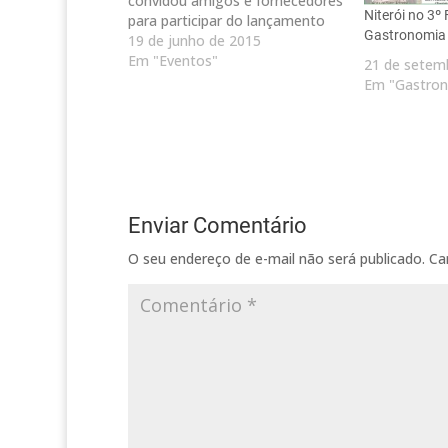
convidou amigos e fornecedores
Niterói no 3º 
para participar do lançamento
Gastronomia
do novo cardápio idealizado pela
19 de junho de 2015
chef Silvia Paludo. Na ocasião,
Em "Eventos"
21 de setem
também foi apresentado o novo
Em "Gastro
menu 100% digital, disponível no
restaurante através de IPADs.
Enviar Comentário
O seu endereço de e-mail não será publicado.
Ca