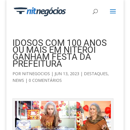
IDOSOS COM 100 ANOS
OU MAIS EM NITERÓI
GANHAM FESTA DA
PREFEITURA
POR
NITNEGOCIOS
|
JUN 13, 2023
|
DESTAQUES
,
NEWS
|
0 COMENTÁRIOS