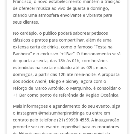
Francisco, o novo estabelecimento mantém a tradição
de oferecer música ao vivo de quarta a domingo,
criando uma atmosfera envolvente e vibrante para
seus clientes.
No cardápio, o público poderá saborear petiscos
clássicos e pratos para compartilhar, além de uma
extensa carta de drinks, como o famoso “Festa na
Banheira” e o exclusivo “+1Bar”. O funcionamento será
de quarta a sexta, das 18h às 01h, com horários
estendidos na sexta e sábado até às 02h, e aos
domingos, a partir das 12h até meia-noite. A proposta
dos sócios André, Diogo e Sidney, agora com o
reforço de Marco Antônio, o Marquinho, é consolidar o
+1 Bar como ponto de referência da Região Oceânica.
Mais informações e agendamento do seu evento, siga
o Instagram @maisumbarpiratininga ou entre em
contato pelo telefone (21) 99998-4555. A inauguração
promete ser um evento imperdível para os moradores
de Niterói que desejam conhecer o novo point da