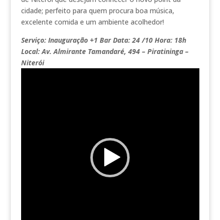
cidade; perfeito para quem procura boa música,
excelente comida e um ambiente acolhedor!
Serviço: Inauguração +1 Bar Data: 24 /10 Hora: 18h
Local: Av. Almirante Tamandaré, 494 – Piratininga –
Niterói
Tocador
de
vídeo