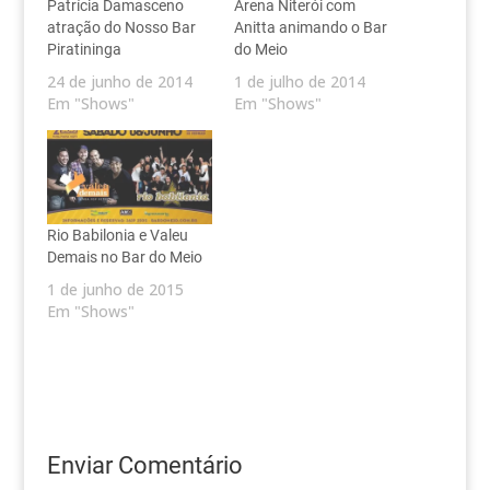
Patrícia Damasceno
Arena Niterói com
atração do Nosso Bar
Anitta animando o Bar
Piratininga
do Meio
24 de junho de 2014
1 de julho de 2014
Em "Shows"
Em "Shows"
Rio Babilonia e Valeu
Demais no Bar do Meio
1 de junho de 2015
Em "Shows"
Enviar Comentário