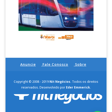
Anuncie
Fale Conosco
Sobre
Copyright © 2008 - 2019
Nit Negócios.
Todos os direitos
reservados. Desenvolvido por
Eder Emmerick
.