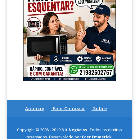
Anuncie
Fale Conosco
Sobre
Copyright © 2008 - 2019
Nit Negócios.
Todos os direitos
reservados. Desenvolvido por
Eder Emmerick
.