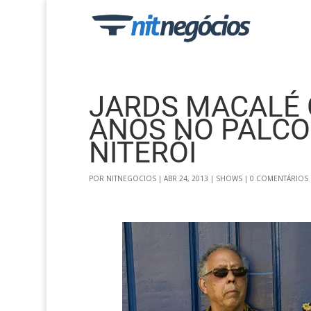
JARDS MACALÉ
ANOS NO PALCO
NITERÓI
POR
NITNEGOCIOS
|
ABR 24, 2013
|
SHOWS
|
0 COMENTÁRIOS