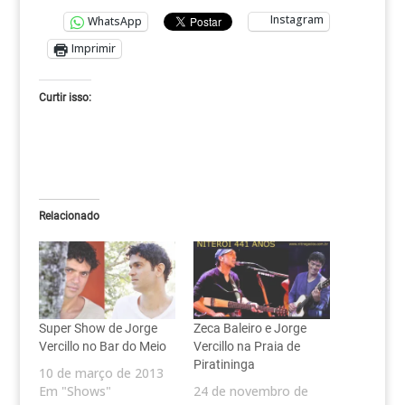
Instagram
WhatsApp
Imprimir
Curtir isso:
Relacionado
Super Show de Jorge
Zeca Baleiro e Jorge
Vercillo no Bar do Meio
Vercillo na Praia de
Piratininga
10 de março de 2013
Em "Shows"
24 de novembro de