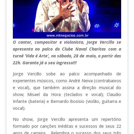
O cantor, compositor e violonista, Jorge Vercillo se
apresenta no palco do Clube Naval Charitas com a
turnê ‘Vida é Arte’, no sábado, 28 de maio, a partir das
22h. Garanta já o seu ingresso!!!
Jorge Vercillo sobe ao palco acompanhado de
experientes músicos, como André Neiva (contrabaixos
e vocal), que também assina a direção musical do
show; Misael da Hora (teclados e vocal); Claudio
Infante (bateria) e Bernardo Bosisio (violão, guitarra e
vocal).
No show, Jorge Vercillo apresenta um repertório
formado por canções inéditas e sucessos de seus 22
anos de carreira… Relembra o sucesso dos seus três