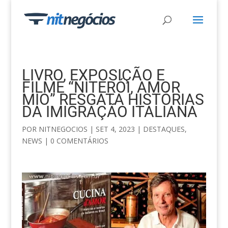
LIVRO, EXPOSIÇÃO E
FILME “NITERÓI, AMOR
MIO” RESGATA HISTÓRIAS
DA IMIGRAÇÃO ITALIANA
POR
NITNEGOCIOS
|
SET 4, 2023
|
DESTAQUES
,
NEWS
|
0 COMENTÁRIOS