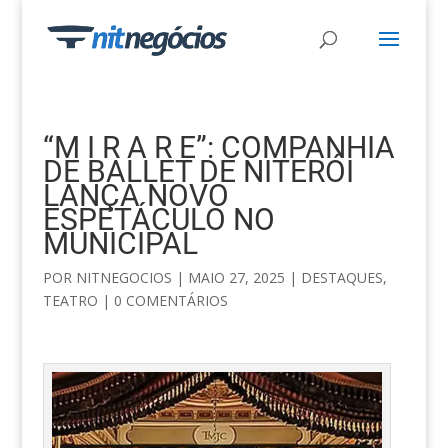
“M I R A R E”: COMPANHIA
DE BALLET DE NITERÓI
LANÇA NOVO
ESPETÁCULO NO
MUNICIPAL
POR
NITNEGOCIOS
|
MAIO 27, 2025
|
DESTAQUES
,
TEATRO
|
0 COMENTÁRIOS