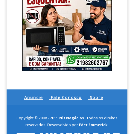
Anuncie
Fale Conosco
Sobre
Copyright © 2008 - 2019
Nit Negócios.
Todos os direitos
reservados. Desenvolvido por
Eder Emmerick
.