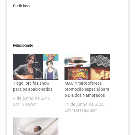
Curtir isso:
Relacionado
Tiago Iorc faz show
MAC Niterói oferece
para os apaixonados
promoção especial para
o Dia dos Namorados
4 de junho de 2016
Em "Shows"
11 de junho de 2025
Em "Destaques"