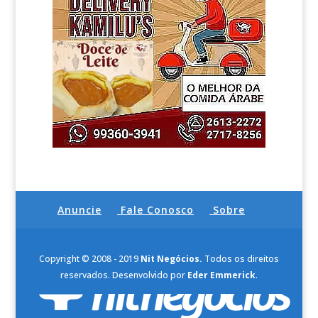
Anuncie
Fale Conosco
Sobre
Copyright © 2008 - 2019
Nit Negócios.
Todos os direitos
reservados. Desenvolvido por
Eder Emmerick
.