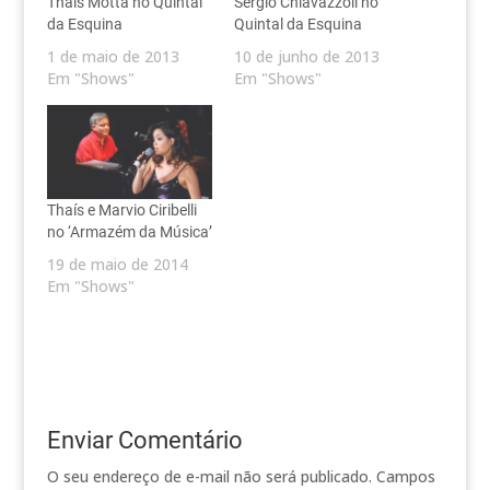
Thaís Motta no Quintal
Sérgio Chiavazzoli no
da Esquina
Quintal da Esquina
1 de maio de 2013
10 de junho de 2013
Em "Shows"
Em "Shows"
Thaís e Marvio Ciribelli
no ‘Armazém da Música’
19 de maio de 2014
Em "Shows"
Enviar Comentário
O seu endereço de e-mail não será publicado.
Campos