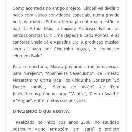
Como acontecia no antigo projeto, Ciribelli vai dividir o
palco com vários convidados especiais, numa grande
noite de música. Entre a turma já confirmada estão: o
baixista Arthur Maia, o baixista Francisco Falcon, os
percussionistas Luiz Lima (Japão) e Cadu Pontes, e as
cantoras Sheila Sá e Agustina Dip. A produção musical
será assinada por Chiquinho Aguiar, o conhecido
“Homem Baile”.
Para o repertório, Marvio preparou arranjos especiais
para “Brejeiro”, “Apanhei-te Cavaquinho”, de Ernesto
Nazareth; “O Corta Jaca”, de Chiquinha Gonzaga; “Só
Danço samba”, “Samba do Avião”, de Tom
Jobim; temas próprios como “Mantra”, “Centro Avante”
e “Vogue”, entre muitas composições.
O ‘FAZENDO O QUE GOSTA’…
Realizado no início dos anos 2000, no saudoso
botequim Velho Armazém, em Icaraí, o projeto