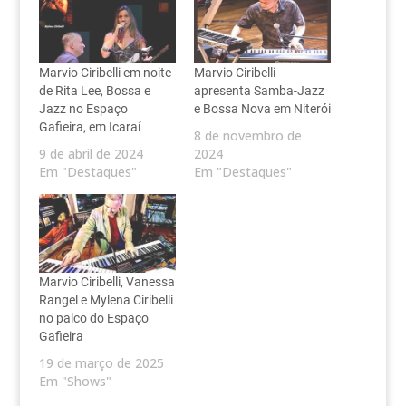
Marvio Ciribelli em noite
Marvio Ciribelli
de Rita Lee, Bossa e
apresenta Samba-Jazz
Jazz no Espaço
e Bossa Nova em Niterói
Gafieira, em Icaraí
8 de novembro de
9 de abril de 2024
2024
Em "Destaques"
Em "Destaques"
Marvio Ciribelli, Vanessa
Rangel e Mylena Ciribelli
no palco do Espaço
Gafieira
19 de março de 2025
Em "Shows"