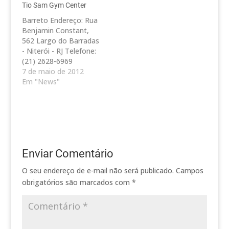
Tio Sam Gym Center
Endereço: Rua João
Telefone: (21) 2618-
Pessoa, 137 - Jardim
0580 / 2618-0575
Barreto Endereço: Rua
Icaraí - Niterói - RJ
Endereço: Rua Paulo
Benjamin Constant,
Telefone: (21) 2714-
Alves, 83 - Ingá -
562 Largo do Barradas
4664 Endereço: Rua
Niterói - RJ Telefone:
- Niterói - RJ Telefone:
Dr. Paulo César, 337…
(21) 2621-5054
(21) 2628-6969
Endereço: Av.
Camboinhas Endereço:
7 de maio de 2012
Quintino…
Av Florestan
Em "News"
Fernandes 1625 -
Camboinhas - Niterói -
RJ Telefone: (21) 3184-
9100 Icarai Endereço:
Praia de Icaraí, 63 -
Cobertura - Icaraí -
Enviar Comentário
Niterói - RJ Telefone:
(21) 2620-3132 Icarai
O seu endereço de e-mail não será publicado.
Campos
Endereço:…
obrigatórios são marcados com
*