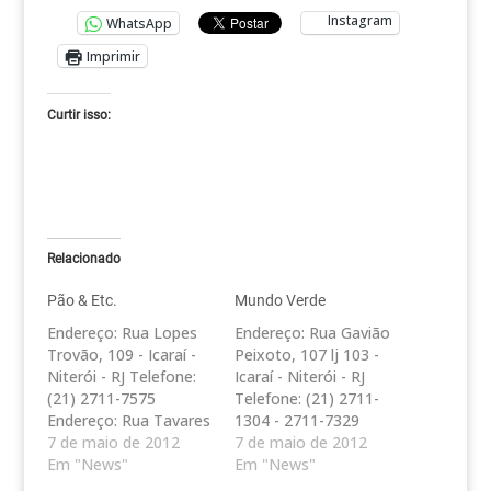
Instagram
WhatsApp
Imprimir
Curtir isso:
Relacionado
Pão & Etc.
Mundo Verde
Endereço: Rua Lopes
Endereço: Rua Gavião
Trovão, 109 - Icaraí -
Peixoto, 107 lj 103 -
Niterói - RJ Telefone:
Icaraí - Niterói - RJ
(21) 2711-7575
Telefone: (21) 2711-
Endereço: Rua Tavares
1304 - 2711-7329
de Macedo, 74 - Icaraí
7 de maio de 2012
Endereço: Rua
7 de maio de 2012
- Niterói - RJ Telefone:
Em "News"
Conceição, 163 -
Em "News"
(21) 2620-6646
Centro - Niterói - RJ